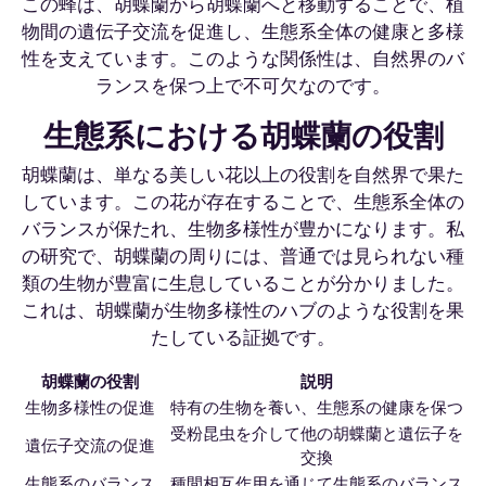
この蜂は、胡蝶蘭から胡蝶蘭へと移動することで、植
物間の遺伝子交流を促進し、生態系全体の健康と多様
性を支えています。このような関係性は、自然界のバ
ランスを保つ上で不可欠なのです。
生態系における胡蝶蘭の役割
胡蝶蘭は、単なる美しい花以上の役割を自然界で果た
しています。この花が存在することで、生態系全体の
バランスが保たれ、生物多様性が豊かになります。私
の研究で、胡蝶蘭の周りには、普通では見られない種
類の生物が豊富に生息していることが分かりました。
これは、胡蝶蘭が生物多様性のハブのような役割を果
たしている証拠です。
胡蝶蘭の役割
説明
生物多様性の促進
特有の生物を養い、生態系の健康を保つ
受粉昆虫を介して他の胡蝶蘭と遺伝子を
遺伝子交流の促進
交換
生態系のバランス
種間相互作用を通じて生態系のバランス