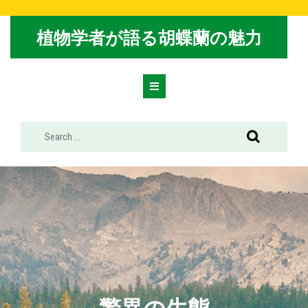
Skip
to
植物学者が語る胡蝶蘭の魅力
content
Open
Button
驚異の生態