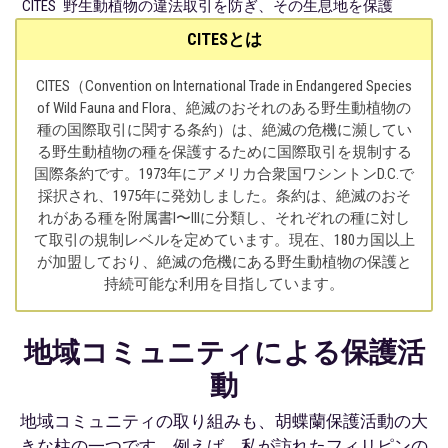
CITES
野生動植物の違法取引を防ぎ、その生息地を保護
CITESとは
CITES（Convention on International Trade in Endangered Species
of Wild Fauna and Flora、絶滅のおそれのある野生動植物の
種の国際取引に関する条約）は、絶滅の危機に瀕してい
る野生動植物の種を保護するために国際取引を規制する
国際条約です。1973年にアメリカ合衆国ワシントンD.C.で
採択され、1975年に発効しました。条約は、絶滅のおそ
れがある種を附属書I〜IIIに分類し、それぞれの種に対し
て取引の規制レベルを定めています。現在、180カ国以上
が加盟しており、絶滅の危機にある野生動植物の保護と
持続可能な利用を目指しています。
地域コミュニティによる保護活
動
地域コミュニティの取り組みも、胡蝶蘭保護活動の大
きな柱の一つです。例えば、私が訪れたフィリピンの