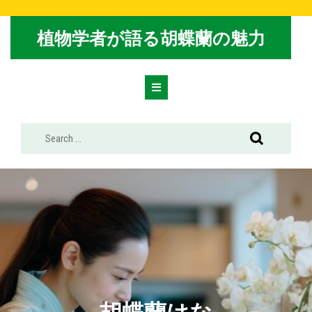
Skip
to
植物学者が語る胡蝶蘭の魅力
content
Open
Button
胡蝶蘭はな