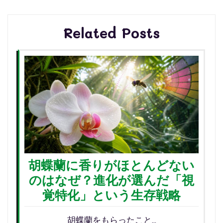
ビ
ゲ
Related Posts
ー
シ
ョ
ン
胡蝶蘭に香りがほとんどない
のはなぜ？進化が選んだ「視
覚特化」という生存戦略
胡蝶蘭をもらったこと…