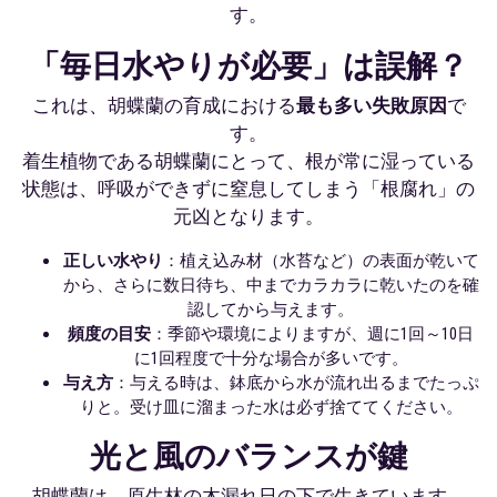
す。
「毎日水やりが必要」は誤解？
これは、胡蝶蘭の育成における
最も多い失敗原因
で
す。
着生植物である胡蝶蘭にとって、根が常に湿っている
状態は、呼吸ができずに窒息してしまう「根腐れ」の
元凶となります。
正しい水やり
：植え込み材（水苔など）の表面が乾いて
から、さらに数日待ち、中までカラカラに乾いたのを確
認してから与えます。
頻度の目安
：季節や環境によりますが、週に1回～10日
に1回程度で十分な場合が多いです。
与え方
：与える時は、鉢底から水が流れ出るまでたっぷ
りと。受け皿に溜まった水は必ず捨ててください。
光と風のバランスが鍵
胡蝶蘭は、原生林の木漏れ日の下で生きています。