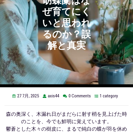
ぜ育てにく
いと思われ
るのか？誤
解と真実
27 7月, 2025
axis44
0 Comments
1 category
森の奥深く、木漏れ日がまだらに射す梢を見上げた時
のことを、今でも鮮明に覚えています。
鬱蒼とした木々の樹皮に、まるで純白の蝶が羽を休め